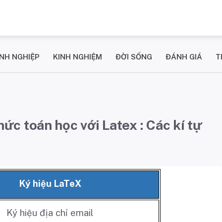
NH NGHIỆP
KINH NGHIỆM
ĐỜI SỐNG
ĐÁNH GIÁ
T
c toán học với Latex : Các kí tự
Ký hiệu LaTeX
Ký hiệu địa chỉ email