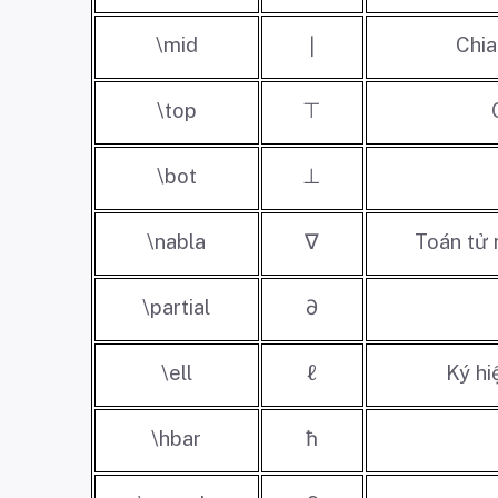
\mid
Chia
∣
\top
⊤
\bot
⊥
\nabla
Toán tử 
∇
\partial
∂
\ell
ℓ
Ký hi
\hbar
ħ