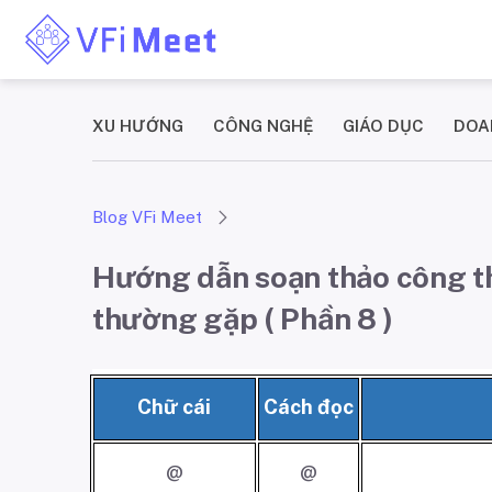
XU HƯỚNG
CÔNG NGHỆ
GIÁO DỤC
DOA
Blog VFi Meet
Hướng dẫn soạn thảo công thứ
thường gặp ( Phần 8 )
Chữ cái
Cách đọc
@
@