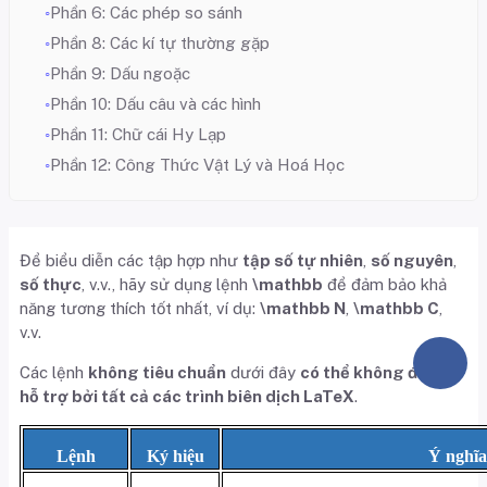
Phần 6: Các phép so sánh
Phần 8: Các kí tự thường gặp
Phần 9: Dấu ngoặc
Phần 10: Dấu câu và các hình
Phần 11: Chữ cái Hy Lạp
Phần 12: Công Thức Vật Lý và Hoá Học
Để biểu diễn các tập hợp như
tập số tự nhiên
,
số nguyên
,
số thực
, v.v., hãy sử dụng lệnh
\mathbb
để đảm bảo khả
năng tương thích tốt nhất, ví dụ:
\mathbb N
,
\mathbb C
,
v.v.
Các lệnh
không tiêu chuẩn
dưới đây
có thể không được
hỗ trợ bởi tất cả các trình biên dịch LaTeX
.
Lệnh
Ký hiệu
Ý nghĩa