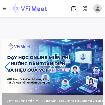
Dạy Học Online Miễn Phí – Hướng Dẫn Toàn Diện Và Hiệu Quả với VFi Meet