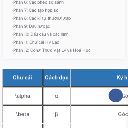
Phần 6: Các phép so sánh
Phần 7: Các tập hợp số
Phần 8: Các kí tự thường gặp
Phần 9: Dấu ngoặc
Phần 10: Dấu câu và các hình
Phần 11: Chữ cái Hy Lạp
Phần 12: Công Thức Vật Lý và Hoá Học
Chữ cái
Cách đọc
Ký h
\alpha
α
Gó
\beta
β
Góc