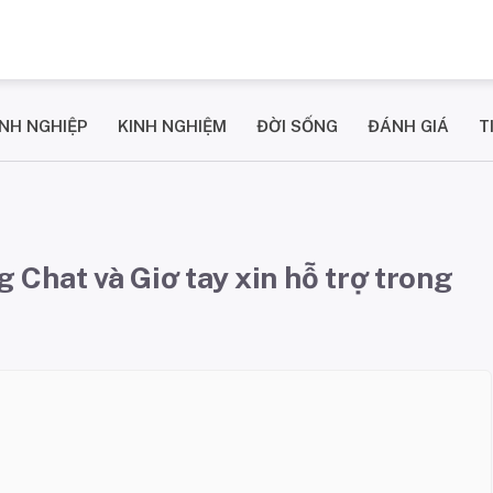
NH NGHIỆP
KINH NGHIỆM
ĐỜI SỐNG
ĐÁNH GIÁ
T
Chat và Giơ tay xin hỗ trợ trong