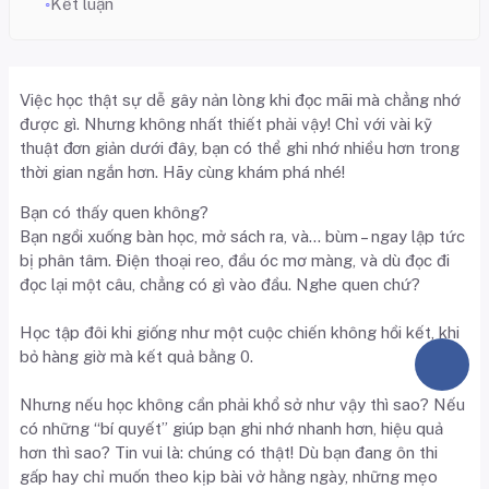
Kết luận
Việc học thật sự dễ gây nản lòng khi đọc mãi mà chẳng nhớ
được gì. Nhưng không nhất thiết phải vậy! Chỉ với vài kỹ
thuật đơn giản dưới đây, bạn có thể ghi nhớ nhiều hơn trong
thời gian ngắn hơn. Hãy cùng khám phá nhé!
Bạn có thấy quen không?
Bạn ngồi xuống bàn học, mở sách ra, và… bùm – ngay lập tức
bị phân tâm. Điện thoại reo, đầu óc mơ màng, và dù đọc đi
đọc lại một câu, chẳng có gì vào đầu. Nghe quen chứ?
Học tập đôi khi giống như một cuộc chiến không hồi kết, khi
bỏ hàng giờ mà kết quả bằng 0.
Nhưng nếu học không cần phải khổ sở như vậy thì sao? Nếu
có những “bí quyết” giúp bạn ghi nhớ nhanh hơn, hiệu quả
hơn thì sao? Tin vui là: chúng có thật! Dù bạn đang ôn thi
gấp hay chỉ muốn theo kịp bài vở hằng ngày, những mẹo